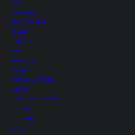
El
El
339,00
€
298,00
€
AIAIAI
precio
precio
ALPHATHETA
original
actual
era:
es:
AÑADIR AL CARRITO
AUDIO TECHNICA
339,00€.
298,00€.
NUMARK
PIONEER DJ
RODE
SENNHEISER
TECHNICS
CÁPSULAS / AGUJAS
ORTOFON
SERIE CONCORDE MKII
MKII CLUB
MKII DIGITAL
MKII DJ