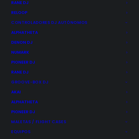
RANE DJ
RELOOP
CONTROLADORES DJ AUTÓNOMOS
ALPHATHETA
DENON DJ
NUMARK
PIONEER DJ
RANE DJ
GROOVE-BOX DJ
ARTURIA MINIFUSE RECORDING PACK BLACK
AKAI
289,00
€
ALPHATHETA
PIONEER DJ
AÑADIR AL CARRITO
MALETAS / FLIGHT CASES
EQUIPOS