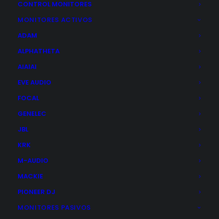
CONTROL MONITORES
MONITORES ACTIVOS
ADAM
Pagos seguros y en cuotas
ALPHATHETA
AIAIAI
Posibilidad de realizar pago con
EVE AUDIO
FOCAL
GENELEC
Distribuidor oficial
JBL
KRK
M-AUDIO
MACKIE
Dónde estamos
PIONEER DJ
MONITORES PASIVOS