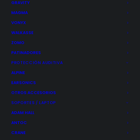
GRAVITY
Aislantes Acústicos
MAGMA
Auriculares Estudio
VONYX
Cables / Conexiones
WALKASSE
Controladores
ZOMO
Grabadores Digitales
Interfaces de Audio
PATINADORES
Arturia
PROTECCIÓN AUDITIVA
Focusrite
ALPINE
IK Multimedia
EARSONICS
M-Audio
OTROS ACCESORIOS
Motu
SOPORTES / LAPTOP
RELOOP
Rode
ADAM HALL
Tascam
ANTOC
Mesas de Mezclas
CRANE
Monitores Estudio