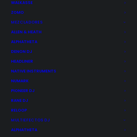
WALKASSE
ZOMO
ARTURIA MINIFUSE 4
El
El
MEZCLADORES
205,00
€
185,00
€
precio
precio
ALLEN & HEATH
original
actual
Este
era:
es:
ALPHATHETA
SELECCIONAR OPCIONES
producto
205,00€.
185,00€.
tiene
DENON DJ
múltiples
variantes.
HEADLINER
Las
opciones
NATIVE INSTRUMENTS
se
NUMARK
pueden
elegir
PIONEER DJ
en
la
RANE DJ
página
de
RELOOP
producto
MULTIEFECTOS DJ
ALPHATHETA