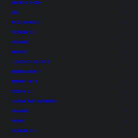
SERATO S-120
VNL
ACCESORIOS
PIONEER DJ
NUMARK
RELOOP
ARTURIA AUDIOFUSE 16 RIG
CONTROLADORES
El
El
1.299,00
€
1.149,00
€
precio
precio
ALLEN & HEATH
original
actual
ALPHATHETA
era:
es:
AÑADIR AL CARRITO
1.299,00€.
1.149,00€.
DENON DJ
NATIVE INSTRUMENTS
NUMARK
PHASE
PIONEER DJ