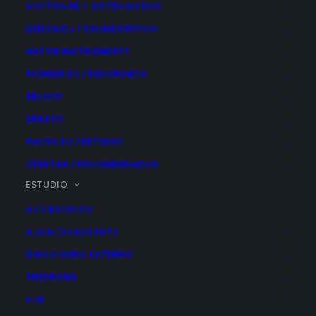
SOFTWARE Y SISTEMAS DVS
se
pueden
DENON DJ / SOUNDSWITCH
elegir
en
NATIVE INSTRUMENTS
la
página
PIONEER DJ / REKORDBOX
de
producto
RELOOP
SERATO
PACKS DJ / ESTUDIO
OFERTAS / RECOMENDADOS
ESTUDIO
ACCESORIOS
ALMACENAMIENTO
ARTURIA AUDIOFUSE REV2
DISCO DURO EXTERNO
689,00
€
PENDRIVES
HUB
AÑADIR AL CARRITO