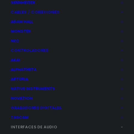
ARTURIA AUDIOFUSE STUDIO
SENNHEISER
El
El
872,00
€
799,00
€
CABLES / CONEXIONES
precio
precio
ADAM HALL
original
actual
era:
es:
AÑADIR AL CARRITO
MONSTER
872,00€.
799,00€.
NEO
CONTROLADORES
AKAI
ALPHATHETA
ARTURIA
NATIVE INSTRUMENTS
NOVATION
GRABADORES DIGITALES
TASCAM
INTERFACES DE AUDIO