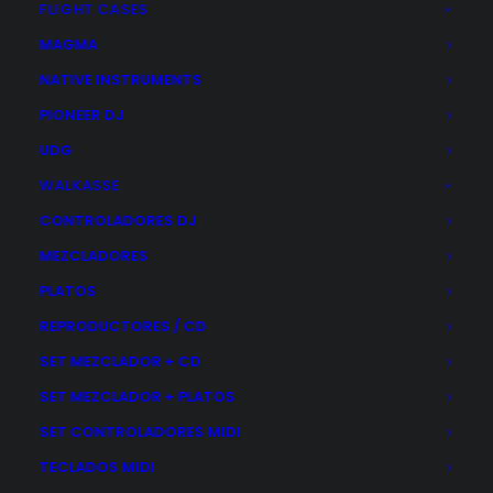
FLIGHT CASES
MAGMA
NATIVE INSTRUMENTS
PIONEER DJ
UDG
WALKASSE
CONTROLADORES DJ
MEZCLADORES
PLATOS
REPRODUCTORES / CD
SET MEZCLADOR + CD
SET MEZCLADOR + PLATOS
ARTURIA MINIFUSE RECORDING PACK WHITE
SET CONTROLADORES MIDI
El
El
299,00
€
289,00
€
TECLADOS MIDI
precio
precio