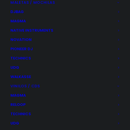
original
actual
MALETAS / MOCHILAS
era:
es:
AÑADIR AL CARRITO
DJBAG
299,00€.
289,00€.
MAGMA
NATIVE INSTRUMENTS
NOVATION
PIONEER DJ
TECHNICS
UDG
WALKASSE
VINILOS / CDS
MAGMA
RELOOP
TECHNICS
UDG