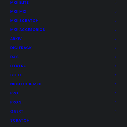
MKII ELITE
MKII MIX
MKII SCRATCH
ARTURIA AUDIOFUSE X8 OUT
MKII ACCESORIOS
El
El
288,00
€
279,00
€
precio
precio
ARKIV
original
actual
era:
es:
DIGITRACK
AÑADIR AL CARRITO
288,00€.
279,00€.
DJ S
ELEKTRO
GOLD
NIGHTCLUB MKII
PRO
PRO S
Q BERT
SCRATCH