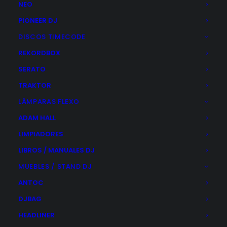
NEO
PIONEER DJ
DISCOS TIMECODE
REKORDBOX
Inicio
Estudio
Interfaces de Audio
Arturia
SERATO
TRAKTOR
LÁMPARAS FLEXO
Categories
ADAM HALL
LIMPIADORES
Audio Pro
LIBROS / MANUALES DJ
Auriculares
MUEBLES / STAND DJ
Cables / Conexiones
ANTOC
DJ
DJBAG
Estudio
HEADLINER
Accesorios