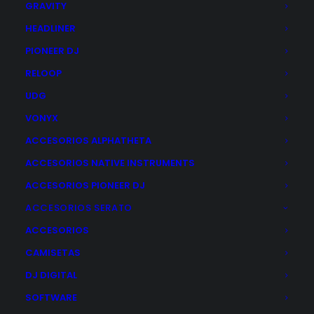
GRAVITY
Previos
HEADLINER
Racks / Flight Case
PIONEER DJ
Samplers / Drum Machine
RELOOP
Secuenciadores
Sintetizadores
UDG
Software
VONYX
Teclados MIDI
ACCESORIOS ALPHATHETA
Microfonía
ACCESORIOS NATIVE INSTRUMENTS
ACCESORIOS PIONEER DJ
Ofertas / Recomendados
ACCESORIOS SERATO
ACCESORIOS
CAMISETAS
Filtrar
DJ DIGITAL
Mostrando los 10 resultados
SOFTWARE