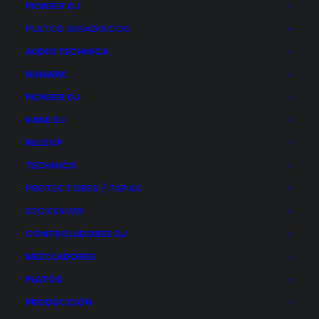
PIONEER DJ
PLATOS GIRADISCOS
AUDIO TECHNICA
NUMARK
PIONEER DJ
ARTURIA MINIFUSE 1
RANE DJ
El
El
96,00
€
88,00
€
precio
precio
RELOOP
original
actual
Este
TECHNICS
era:
es:
SELECCIONAR OPCIONES
producto
96,00€.
88,00€.
tiene
PROTECTORES / TAPAS
múltiples
DECKSAVER
variantes.
Las
CONTROLADORES DJ
opciones
se
MEZCLADORES
pueden
elegir
PLATOS
en
PRODUCCIÓN
la
página