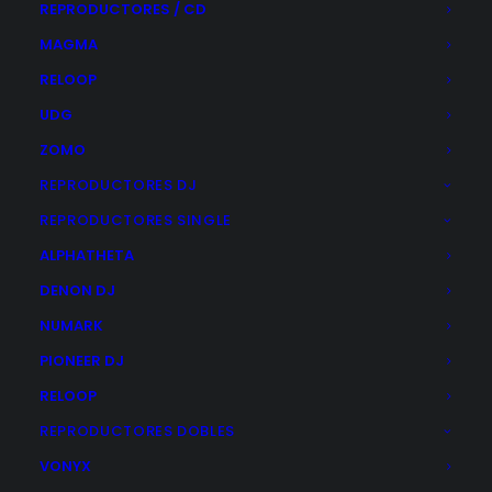
REPRODUCTORES / CD
de
producto
MAGMA
RELOOP
UDG
ZOMO
REPRODUCTORES DJ
REPRODUCTORES SINGLE
ALPHATHETA
ARTURIA MINIFUSE 2
DENON DJ
El
El
139,00
€
129,00
€
NUMARK
precio
precio
original
actual
PIONEER DJ
Este
era:
es:
SELECCIONAR OPCIONES
producto
139,00€.
129,00€.
RELOOP
tiene
múltiples
REPRODUCTORES DOBLES
variantes.
Las
VONYX
opciones