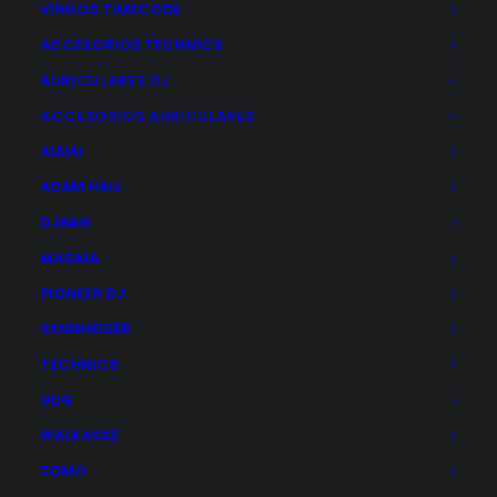
VINILOS TIMECODE
ACCESORIOS TECHNICS
Posibilidad de realizar pago con
AURICULARES DJ
ACCESORIOS AURICULARES
AIAIAI
Distribuidor oficial
ADAM HALL
DJBAG
MAGMA
PIONEER DJ
Dónde estamos
SENNHEISER
TECHNICS
UDG
WALKASSE
ZOMO