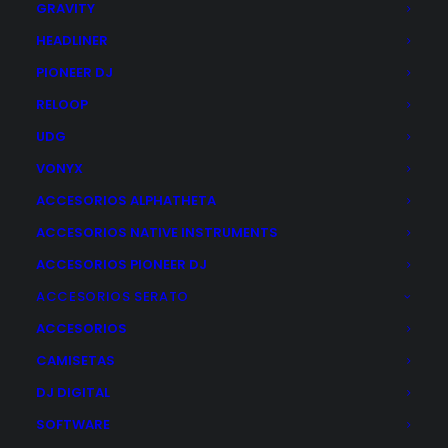
GRAVITY
elementos relacionados en el sector del DJ.
HEADLINER
PIONEER DJ
Atención al cliente
RELOOP
UDG
93 292 75 70
VONYX
En horario comercial.
ACCESORIOS ALPHATHETA
c/Calabria, 95 · Barcelona.
ACCESORIOS NATIVE INSTRUMENTS
shop@plastic.es
ACCESORIOS PIONEER DJ
ACCESORIOS SERATO
Distribuidor oficial
ACCESORIOS
CAMISETAS
DJ DIGITAL
SOFTWARE
Pagos seguros y en cuotas