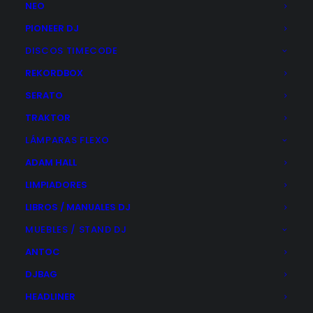
NEO
PIONEER DJ
DISCOS TIMECODE
REKORDBOX
SERATO
Nothing Found
TRAKTOR
LÁMPARAS FLEXO
It seems we can’t find what you’re looking for. Perhaps
ADAM HALL
searching can help.
LIMPIADORES
LIBROS / MANUALES DJ
MUEBLES / STAND DJ
ANTOC
DJBAG
HEADLINER