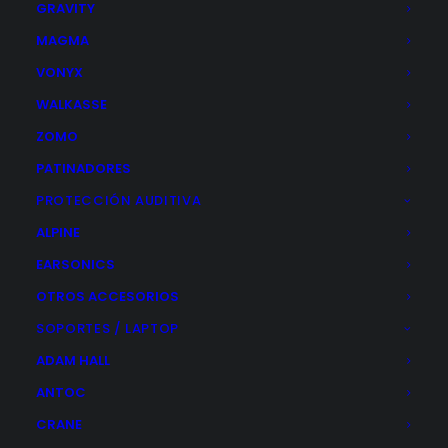
Plastic
GRAVITY
MAGMA
333 reseñas Google
VONYX
WALKASSE
ZOMO
PATINADORES
PROTECCIÓN AUDITIVA
ALPINE
EARSONICS
OTROS ACCESORIOS
SOPORTES / LAPTOP
En Plastic Shop tenemos sobradamente toda la
ADAM HALL
capacidad y los perfectos canales para la
ANTOC
producción control de calidad, almacenamiento,
distribución, promoción, posicionamiento y sobre
CRANE
todo gestionamos eficazmente todos los